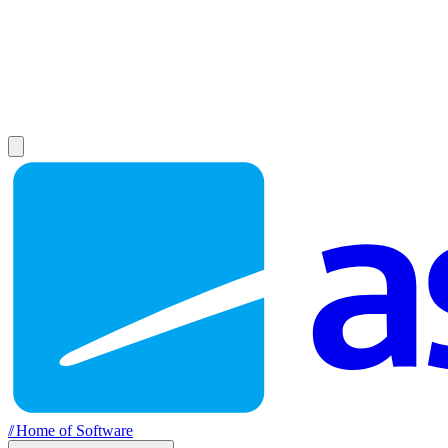
//
Home of Software