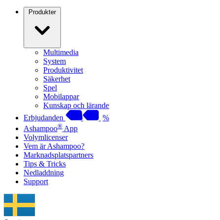
Produkter
Multimedia
System
Produktivitet
Säkerhet
Spel
Mobilappar
Kunskap och lärande
Erbjudanden
%
®
Ashampoo
App
Volymlicenser
Vem är Ashampoo?
Marknadsplatspartners
Tips & Tricks
Nedladdning
Support