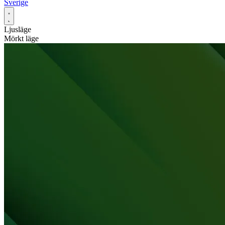
Sverige
Ljusläge
Mörkt läge