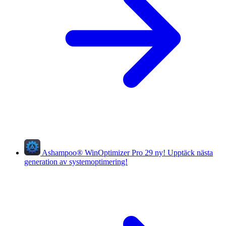
Ashampoo
®
WinOptimizer Pro 29
ny!
Upptäck nästa
generation av systemoptimering!