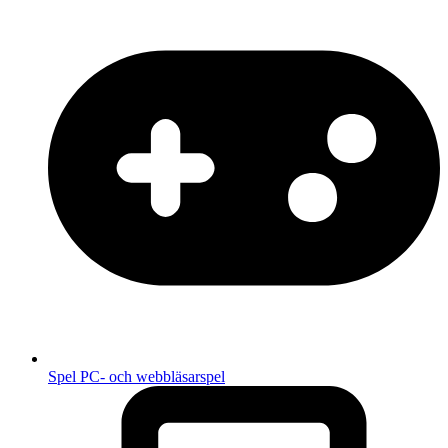
Spel
PC- och webbläsarspel