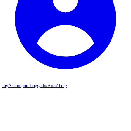
my
Ashampoo
Logga in
/
Anmäl dig