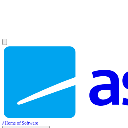
//
Home of Software