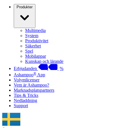
Produkter
Multimedia
System
Produktivitet
Säkerhet
Spel
Mobilappar
Kunskap och lärande
Erbjudanden
%
®
Ashampoo
App
Volymlicenser
Vem är Ashampoo?
Marknadsplatspartners
Tips & Tricks
Nedladdning
Support