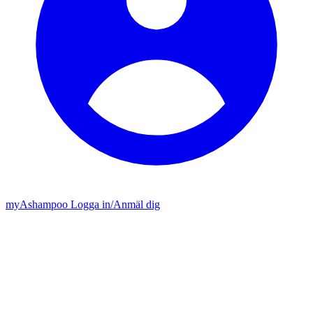
my
Ashampoo
Logga in
/
Anmäl dig