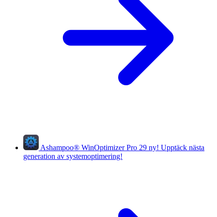
Ashampoo
®
WinOptimizer Pro 29
ny!
Upptäck nästa
generation av systemoptimering!