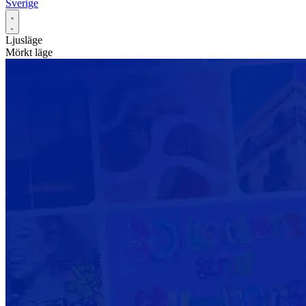
Sverige
Ljusläge
Mörkt läge