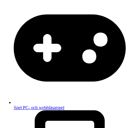
Spel
PC- och webbläsarspel