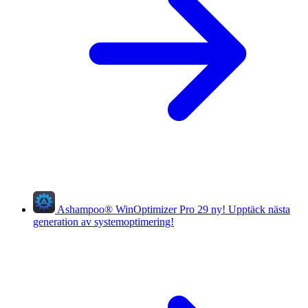
Ashampoo
®
WinOptimizer Pro 29
ny!
Upptäck nästa
generation av systemoptimering!