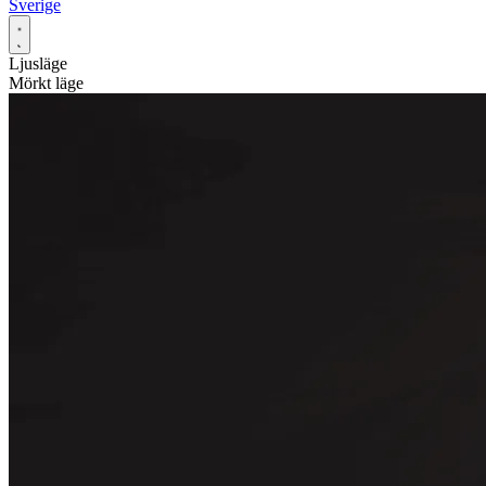
Sverige
Ljusläge
Mörkt läge