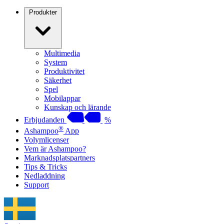
Produkter
Multimedia
System
Produktivitet
Säkerhet
Spel
Mobilappar
Kunskap och lärande
Erbjudanden
%
®
Ashampoo
App
Volymlicenser
Vem är Ashampoo?
Marknadsplatspartners
Tips & Tricks
Nedladdning
Support