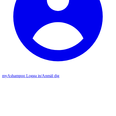
my
Ashampoo
Logga in
/
Anmäl dig