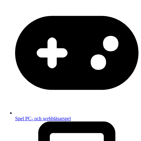
Spel
PC- och webbläsarspel