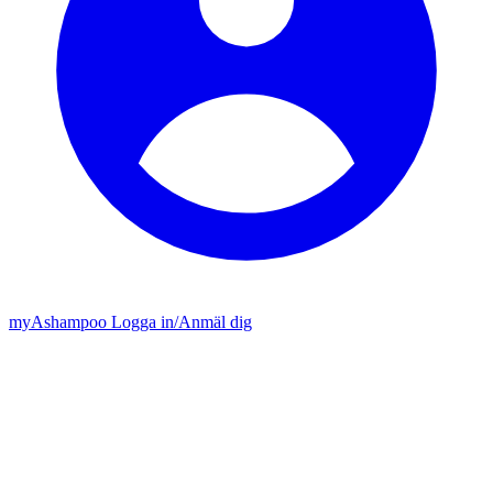
my
Ashampoo
Logga in
/
Anmäl dig