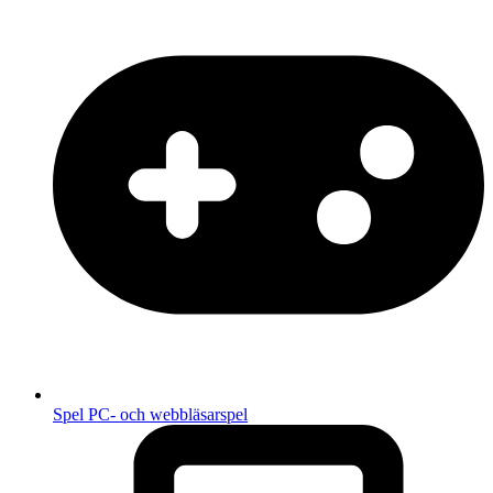
Spel
PC- och webbläsarspel