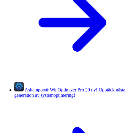
Ashampoo
®
WinOptimizer Pro 29
ny!
Upptäck nästa
generation av systemoptimering!