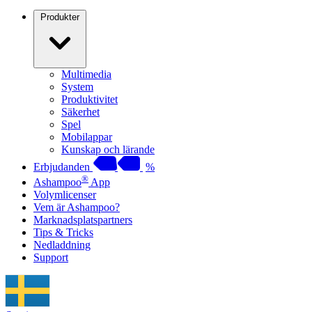
Produkter
Multimedia
System
Produktivitet
Säkerhet
Spel
Mobilappar
Kunskap och lärande
Erbjudanden
%
®
Ashampoo
App
Volymlicenser
Vem är Ashampoo?
Marknadsplatspartners
Tips & Tricks
Nedladdning
Support