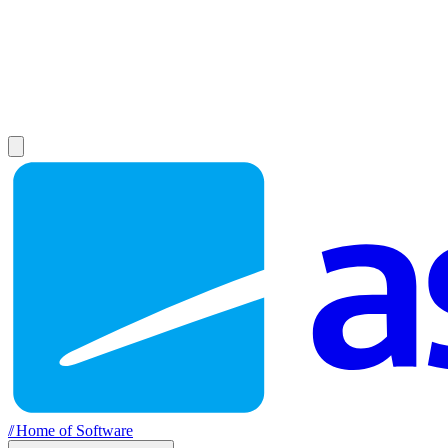
//
Home of Software