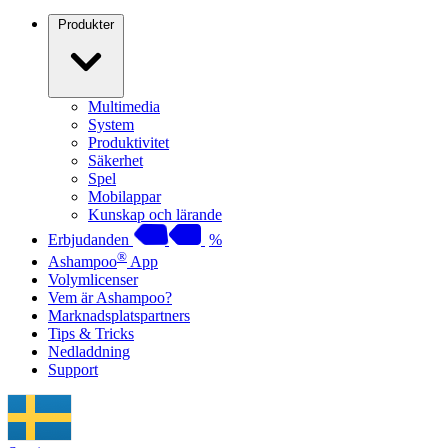
Produkter
Multimedia
System
Produktivitet
Säkerhet
Spel
Mobilappar
Kunskap och lärande
Erbjudanden
%
®
Ashampoo
App
Volymlicenser
Vem är Ashampoo?
Marknadsplatspartners
Tips & Tricks
Nedladdning
Support