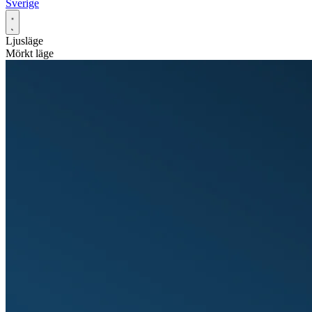
Sverige
Ljusläge
Mörkt läge