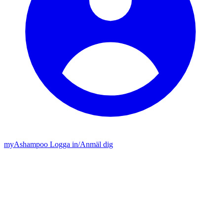
my
Ashampoo
Logga in
/
Anmäl dig