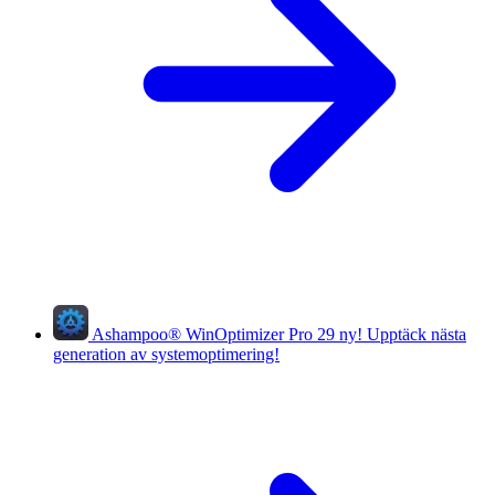
Ashampoo
®
WinOptimizer Pro 29
ny!
Upptäck nästa
generation av systemoptimering!