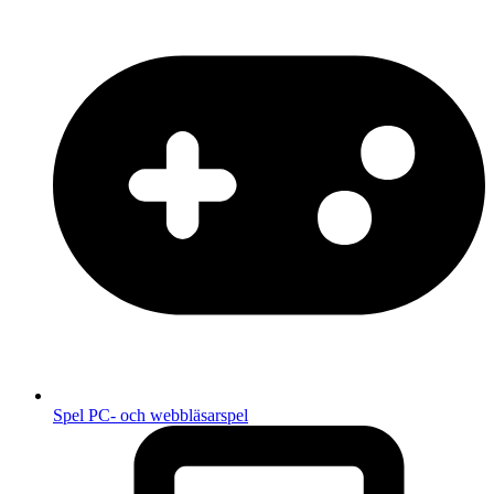
Spel
PC- och webbläsarspel