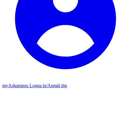
my
Ashampoo
Logga in
/
Anmäl dig