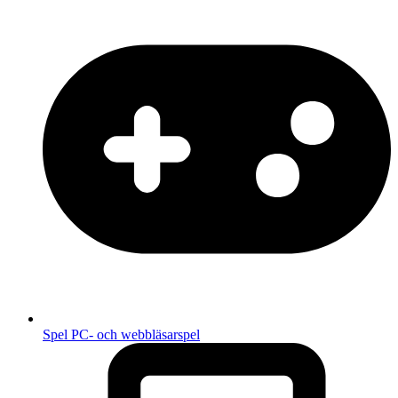
Spel
PC- och webbläsarspel