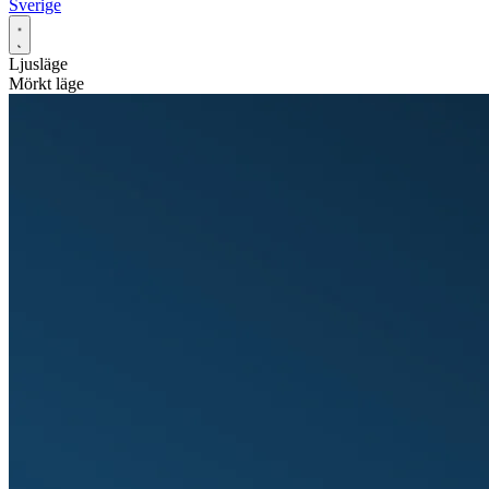
Sverige
Ljusläge
Mörkt läge