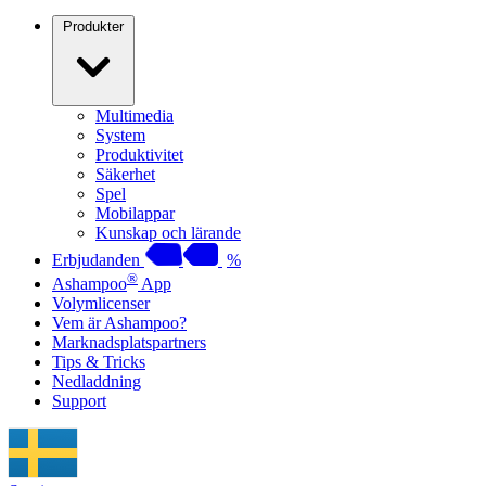
Produkter
Multimedia
System
Produktivitet
Säkerhet
Spel
Mobilappar
Kunskap och lärande
Erbjudanden
%
®
Ashampoo
App
Volymlicenser
Vem är Ashampoo?
Marknadsplatspartners
Tips & Tricks
Nedladdning
Support