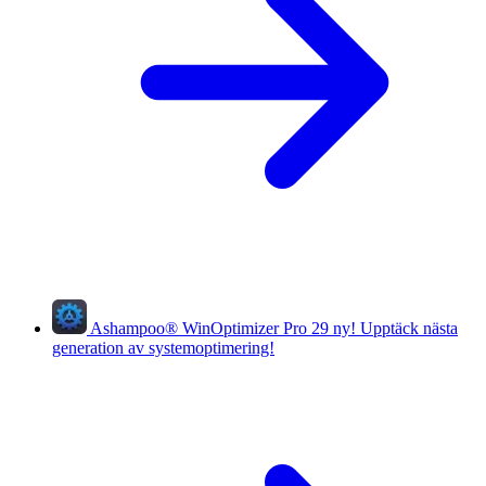
Ashampoo
®
WinOptimizer Pro 29
ny!
Upptäck nästa
generation av systemoptimering!