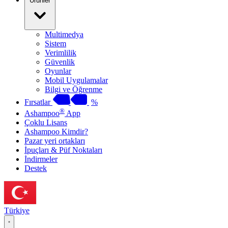
Ürünler
Multimedya
Sistem
Verimlilik
Güvenlik
Oyunlar
Mobil Uygulamalar
Bilgi ve Öğrenme
Fırsatlar
%
®
Ashampoo
App
Çoklu Lisans
Ashampoo Kimdir?
Pazar yeri ortakları
İpuçları & Püf Noktaları
İndirmeler
Destek
Türkiye