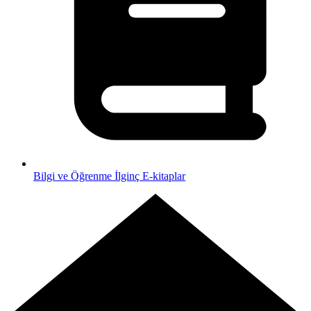
Bilgi ve Öğrenme
İlginç E-kitaplar