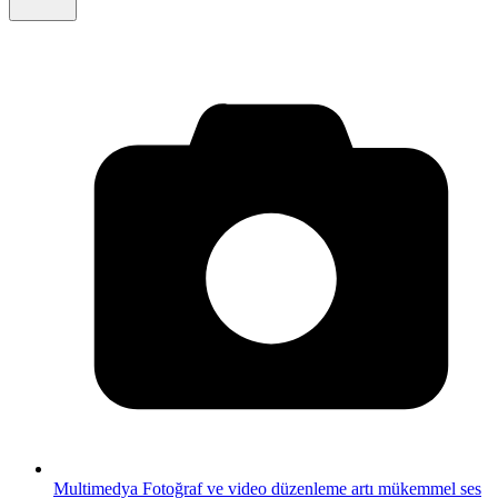
Multimedya
Fotoğraf ve video düzenleme artı mükemmel ses