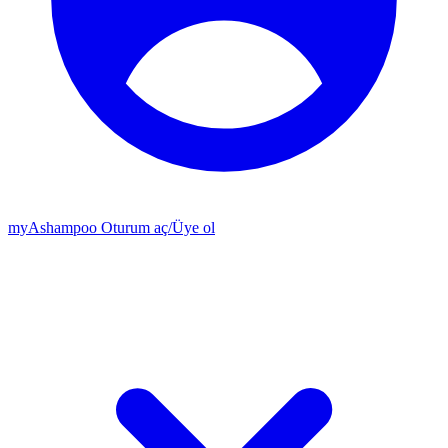
my
Ashampoo
Oturum aç
/
Üye ol