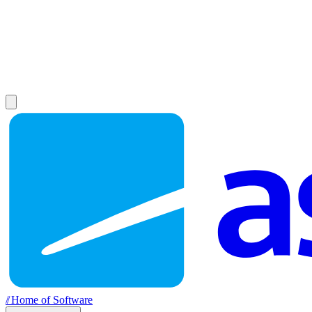
//
Home of Software