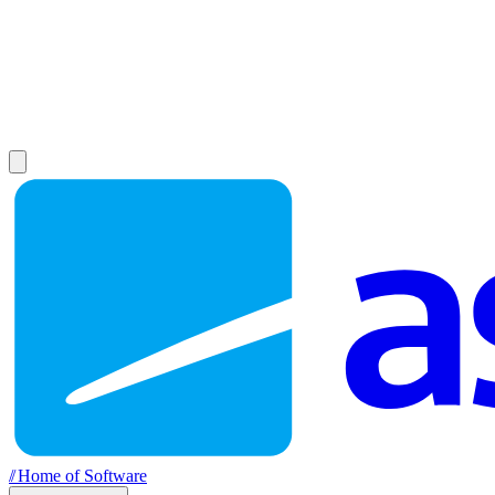
//
Home of Software