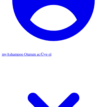
my
Ashampoo
Oturum aç
/
Üye ol