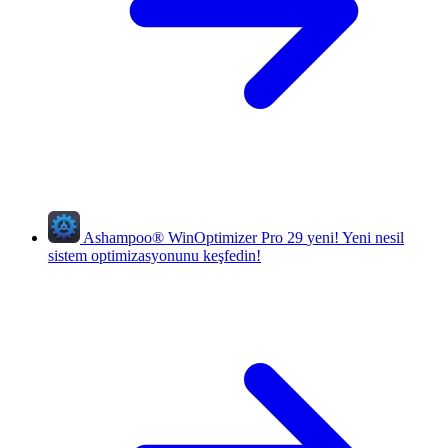
Ashampoo
®
WinOptimizer Pro 29
yeni!
Yeni nesil
sistem optimizasyonunu keşfedin!