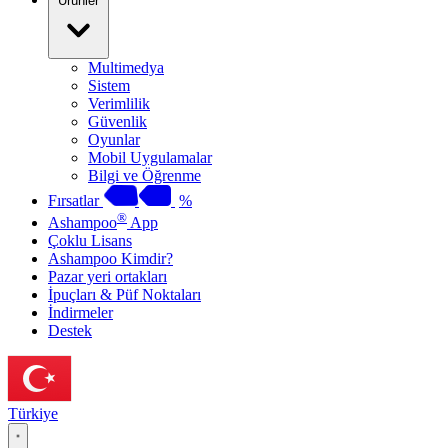
Ürünler
Multimedya
Sistem
Verimlilik
Güvenlik
Oyunlar
Mobil Uygulamalar
Bilgi ve Öğrenme
Fırsatlar
%
®
Ashampoo
App
Çoklu Lisans
Ashampoo Kimdir?
Pazar yeri ortakları
İpuçları & Püf Noktaları
İndirmeler
Destek
Türkiye