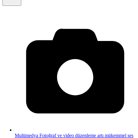
Multimedya
Fotoğraf ve video düzenleme artı mükemmel ses