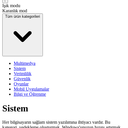
Işık modu
Karanlık mod
Tüm ürün kategorileri
Multimedya
Sistem
Verimlilik
Güvenlik
Oyunlar
Mobil Uygulamalar
Bilgi ve Öğrenme
Sistem
Her bilgisayarın sağlam sistem yazılımına ihtiyacı vardır. Bu
kategori, yedekleme oluşturmak, Windows'unuzun hızını artırmak