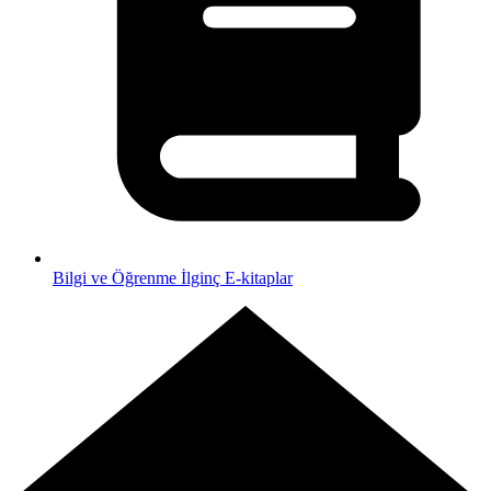
Bilgi ve Öğrenme
İlginç E-kitaplar