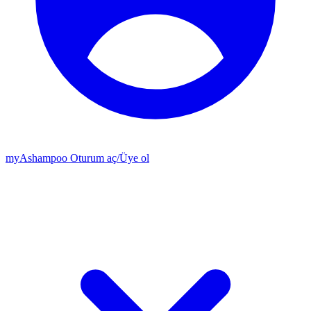
my
Ashampoo
Oturum aç
/
Üye ol