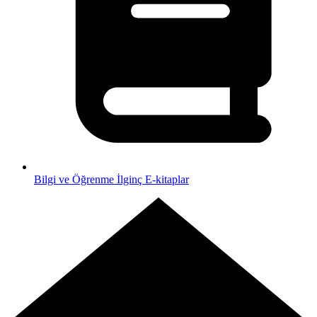
Bilgi ve Öğrenme
İlginç E-kitaplar