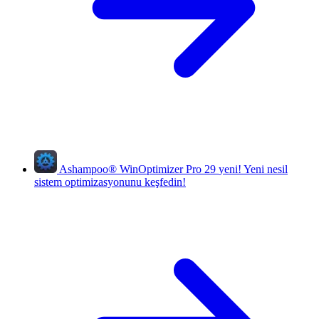
Ashampoo
®
WinOptimizer Pro 29
yeni!
Yeni nesil
sistem optimizasyonunu keşfedin!