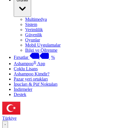
Ürünler
Multimedya
Sistem
Verimlilik
Güvenlik
Oyunlar
Mobil Uygulamalar
Bilgi ve Öğrenme
Fırsatlar
%
®
Ashampoo
App
Çoklu Lisans
Ashampoo Kimdir?
Pazar yeri ortakları
İpuçları & Püf Noktaları
İndirmeler
Destek
Türkiye