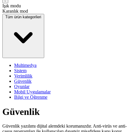
Işık modu
Karanlık mod
Tüm ürün kategorileri
Multimedya
Sistem
Verimlilik
Güvenlik
Oyunlar
Mobil Uygulamalar
Bilgi ve Öğrenme
Güvenlik
Güvenlik yazılımı dijital alemdeki korumanızdır. Anti-virüs ve anti-
casus programları ile kullanıcıları davetsiz misafirlere karşı korur,