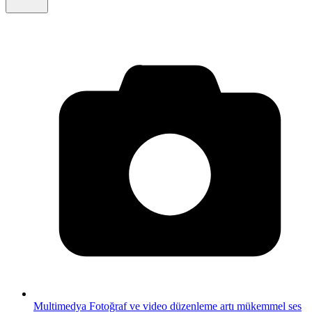
Multimedya
Fotoğraf ve video düzenleme artı mükemmel ses