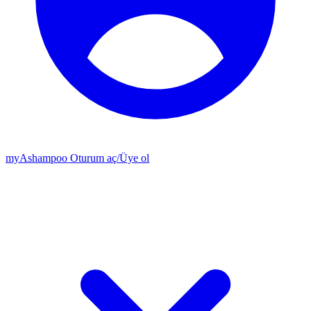
my
Ashampoo
Oturum aç
/
Üye ol