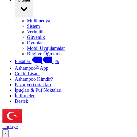
Ürünler
Multimedya
Sistem
Verimlilik
Güvenlik
Oyunlar
Mobil Uygulamalar
Bilgi ve Öğrenme
Fırsatlar
%
®
Ashampoo
App
Çoklu Lisans
Ashampoo Kimdir?
Pazar yeri ortakları
İpuçları & Püf Noktaları
İndirmeler
Destek
Türkiye