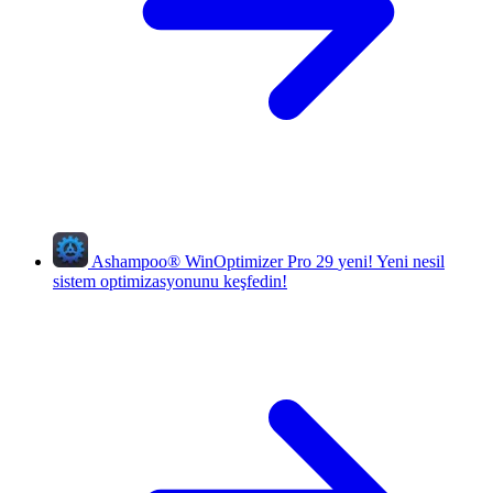
Ashampoo
®
WinOptimizer Pro 29
yeni!
Yeni nesil
sistem optimizasyonunu keşfedin!