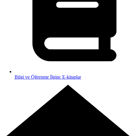
Bilgi ve Öğrenme
İlginç E-kitaplar