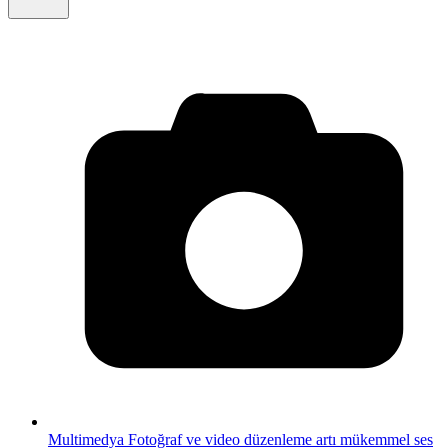
Multimedya
Fotoğraf ve video düzenleme artı mükemmel ses