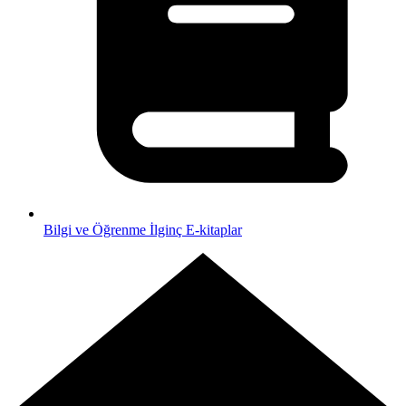
Bilgi ve Öğrenme
İlginç E-kitaplar