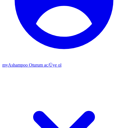
my
Ashampoo
Oturum aç
/
Üye ol