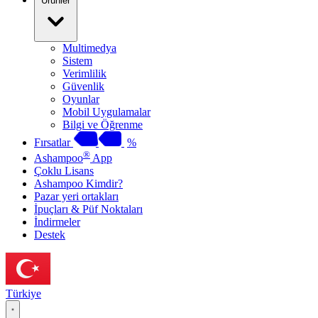
Ürünler
Multimedya
Sistem
Verimlilik
Güvenlik
Oyunlar
Mobil Uygulamalar
Bilgi ve Öğrenme
Fırsatlar
%
®
Ashampoo
App
Çoklu Lisans
Ashampoo Kimdir?
Pazar yeri ortakları
İpuçları & Püf Noktaları
İndirmeler
Destek
Türkiye