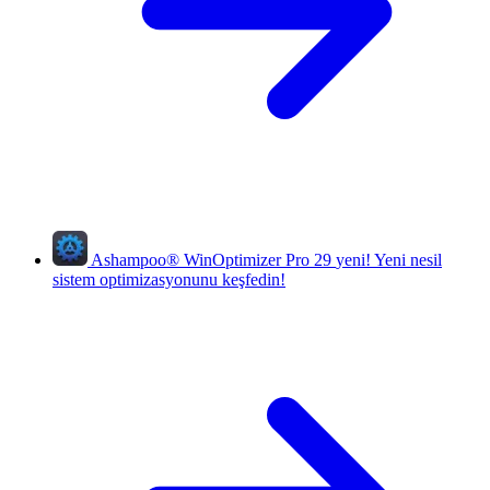
Ashampoo
®
WinOptimizer Pro 29
yeni!
Yeni nesil
sistem optimizasyonunu keşfedin!