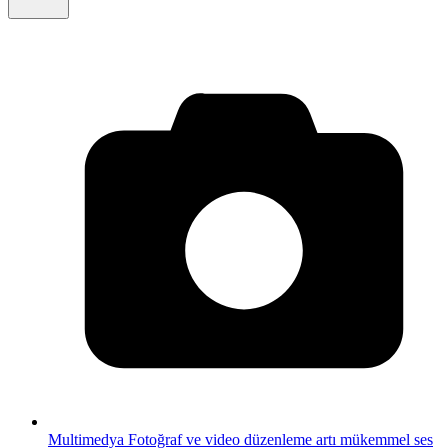
Multimedya
Fotoğraf ve video düzenleme artı mükemmel ses