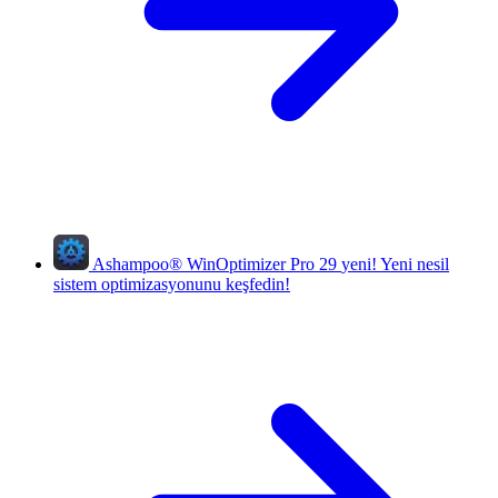
Ashampoo
®
WinOptimizer Pro 29
yeni!
Yeni nesil
sistem optimizasyonunu keşfedin!