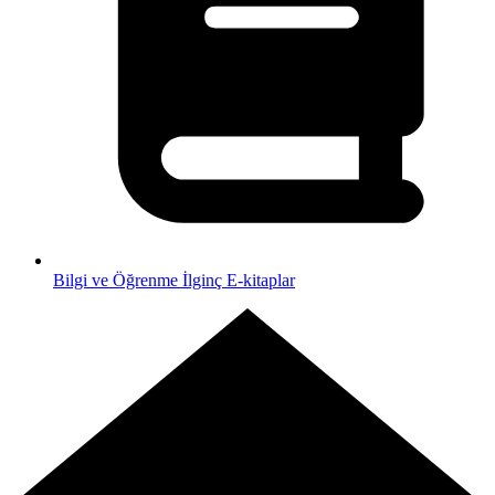
Bilgi ve Öğrenme
İlginç E-kitaplar