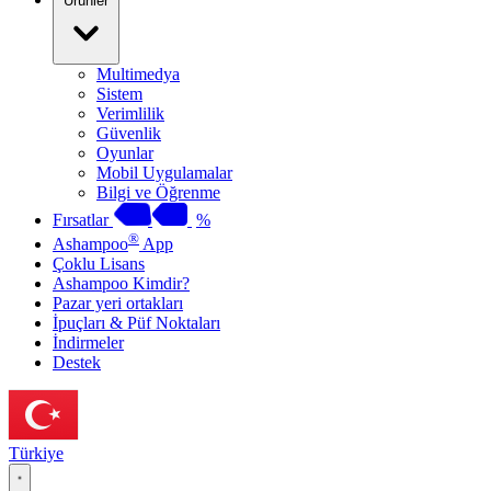
Ürünler
Multimedya
Sistem
Verimlilik
Güvenlik
Oyunlar
Mobil Uygulamalar
Bilgi ve Öğrenme
Fırsatlar
%
®
Ashampoo
App
Çoklu Lisans
Ashampoo Kimdir?
Pazar yeri ortakları
İpuçları & Püf Noktaları
İndirmeler
Destek
Türkiye