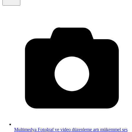
Multimedya
Fotoğraf ve video düzenleme artı mükemmel ses