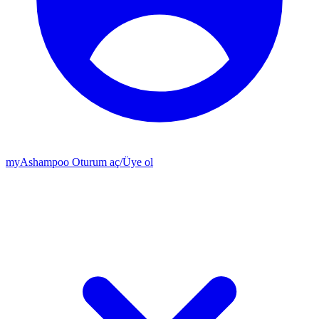
my
Ashampoo
Oturum aç
/
Üye ol