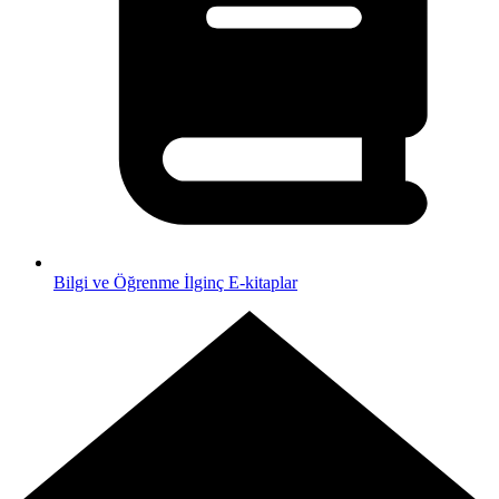
Bilgi ve Öğrenme
İlginç E-kitaplar