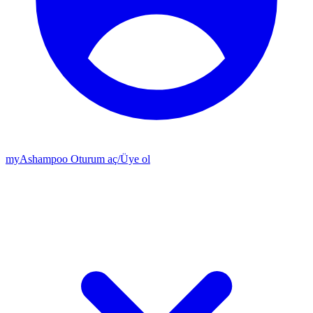
my
Ashampoo
Oturum aç
/
Üye ol