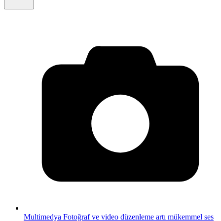
Multimedya
Fotoğraf ve video düzenleme artı mükemmel ses