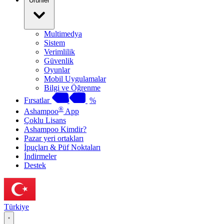
Ürünler
Multimedya
Sistem
Verimlilik
Güvenlik
Oyunlar
Mobil Uygulamalar
Bilgi ve Öğrenme
Fırsatlar
%
®
Ashampoo
App
Çoklu Lisans
Ashampoo Kimdir?
Pazar yeri ortakları
İpuçları & Püf Noktaları
İndirmeler
Destek
Türkiye