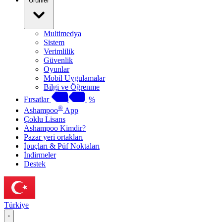
Ürünler
Multimedya
Sistem
Verimlilik
Güvenlik
Oyunlar
Mobil Uygulamalar
Bilgi ve Öğrenme
Fırsatlar
%
®
Ashampoo
App
Çoklu Lisans
Ashampoo Kimdir?
Pazar yeri ortakları
İpuçları & Püf Noktaları
İndirmeler
Destek
Türkiye