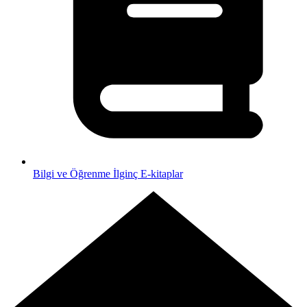
Bilgi ve Öğrenme
İlginç E-kitaplar