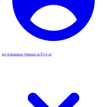
my
Ashampoo
Oturum aç
/
Üye ol