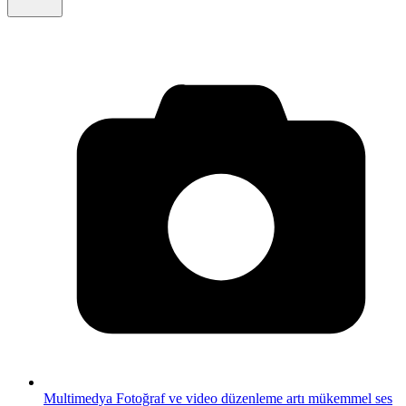
Multimedya
Fotoğraf ve video düzenleme artı mükemmel ses