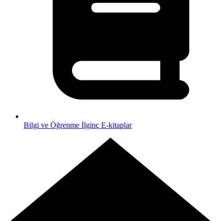
Bilgi ve Öğrenme
İlginç E-kitaplar