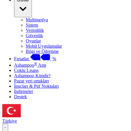
Ürünler
Multimedya
Sistem
Verimlilik
Güvenlik
Oyunlar
Mobil Uygulamalar
Bilgi ve Öğrenme
Fırsatlar
%
®
Ashampoo
App
Çoklu Lisans
Ashampoo Kimdir?
Pazar yeri ortakları
İpuçları & Püf Noktaları
İndirmeler
Destek
Türkiye