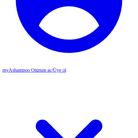
my
Ashampoo
Oturum aç
/
Üye ol