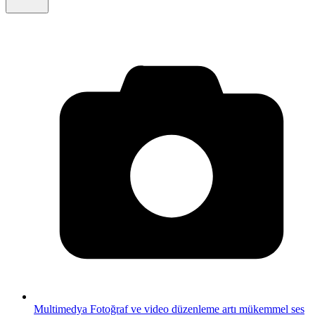
Multimedya
Fotoğraf ve video düzenleme artı mükemmel ses