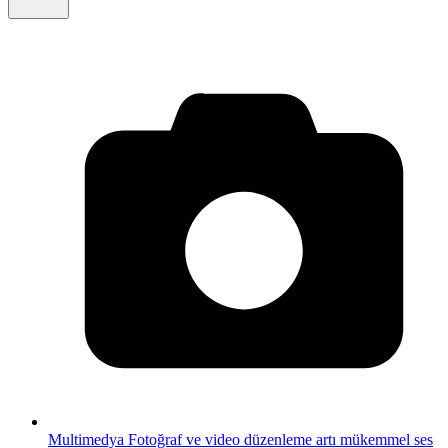
Multimedya
Fotoğraf ve video düzenleme artı mükemmel ses