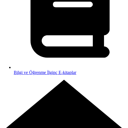
Bilgi ve Öğrenme
İlginç E-kitaplar