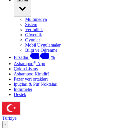
Ürünler
Multimedya
Sistem
Verimlilik
Güvenlik
Oyunlar
Mobil Uygulamalar
Bilgi ve Öğrenme
Fırsatlar
%
®
Ashampoo
App
Çoklu Lisans
Ashampoo Kimdir?
Pazar yeri ortakları
İpuçları & Püf Noktaları
İndirmeler
Destek
Türkiye