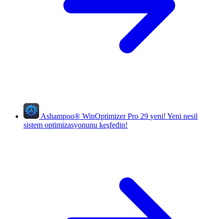
Ashampoo
®
WinOptimizer Pro 29
yeni!
Yeni nesil
sistem optimizasyonunu keşfedin!