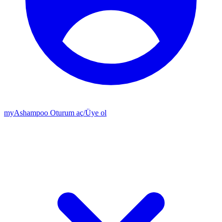
my
Ashampoo
Oturum aç
/
Üye ol