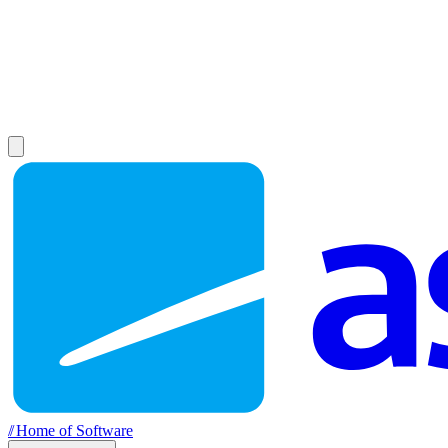
//
Home of Software