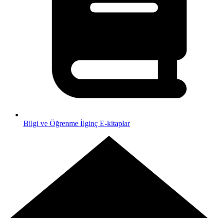
Bilgi ve Öğrenme
İlginç E-kitaplar