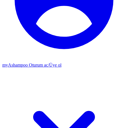
my
Ashampoo
Oturum aç
/
Üye ol