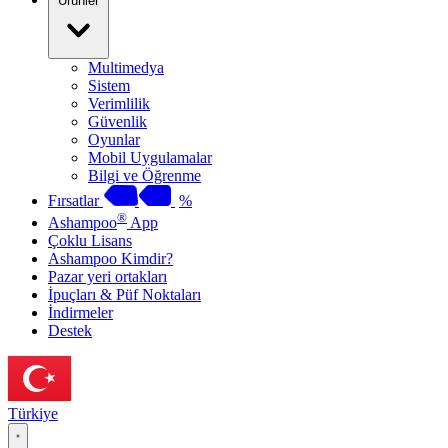
Ürünler
Multimedya
Sistem
Verimlilik
Güvenlik
Oyunlar
Mobil Uygulamalar
Bilgi ve Öğrenme
Fırsatlar
%
®
Ashampoo
App
Çoklu Lisans
Ashampoo Kimdir?
Pazar yeri ortakları
İpuçları & Püf Noktaları
İndirmeler
Destek
Türkiye