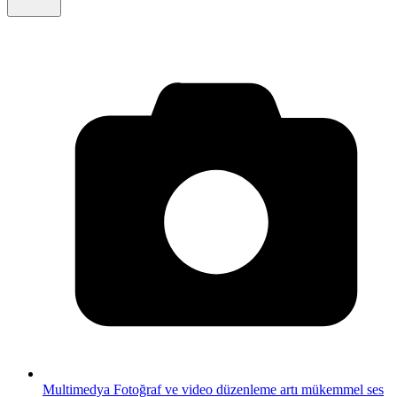
Multimedya
Fotoğraf ve video düzenleme artı mükemmel ses