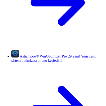
Ashampoo
®
WinOptimizer Pro 29
yeni!
Yeni nesil
sistem optimizasyonunu keşfedin!