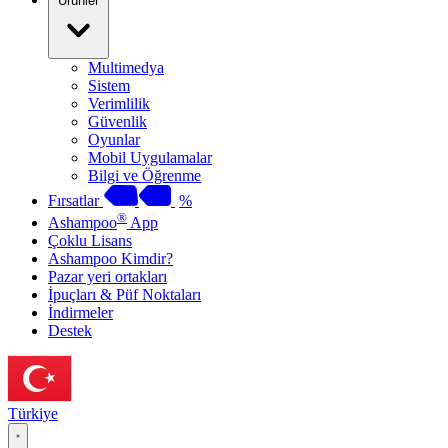
Ürünler
Multimedya
Sistem
Verimlilik
Güvenlik
Oyunlar
Mobil Uygulamalar
Bilgi ve Öğrenme
Fırsatlar
%
®
Ashampoo
App
Çoklu Lisans
Ashampoo Kimdir?
Pazar yeri ortakları
İpuçları & Püf Noktaları
İndirmeler
Destek
Türkiye