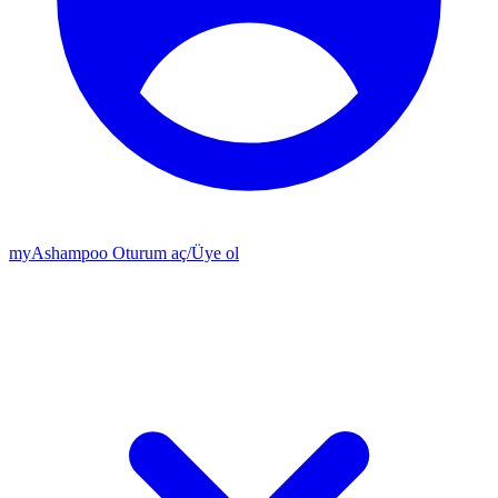
my
Ashampoo
Oturum aç
/
Üye ol