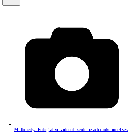
Multimedya
Fotoğraf ve video düzenleme artı mükemmel ses