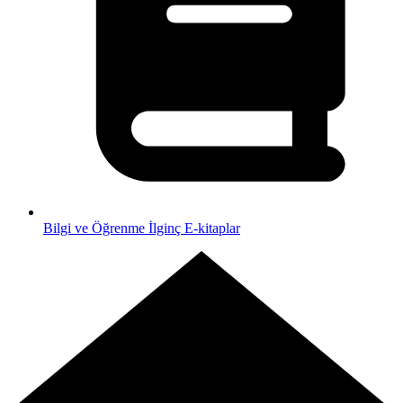
Bilgi ve Öğrenme
İlginç E-kitaplar