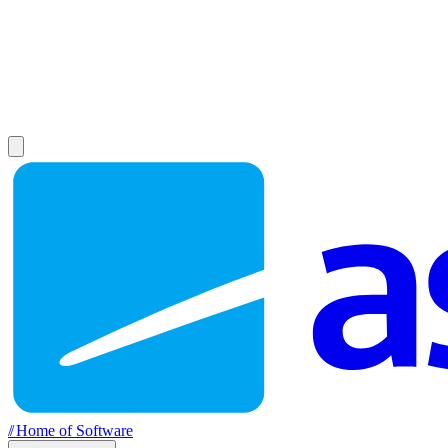
//
Home of Software