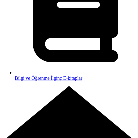
Bilgi ve Öğrenme
İlginç E-kitaplar