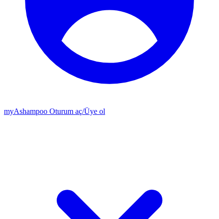
my
Ashampoo
Oturum aç
/
Üye ol