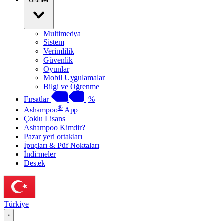
Ürünler
Multimedya
Sistem
Verimlilik
Güvenlik
Oyunlar
Mobil Uygulamalar
Bilgi ve Öğrenme
Fırsatlar
%
®
Ashampoo
App
Çoklu Lisans
Ashampoo Kimdir?
Pazar yeri ortakları
İpuçları & Püf Noktaları
İndirmeler
Destek
Türkiye