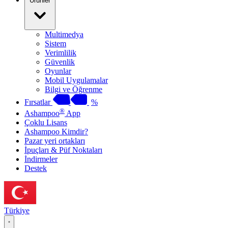
Ürünler
Multimedya
Sistem
Verimlilik
Güvenlik
Oyunlar
Mobil Uygulamalar
Bilgi ve Öğrenme
Fırsatlar
%
®
Ashampoo
App
Çoklu Lisans
Ashampoo Kimdir?
Pazar yeri ortakları
İpuçları & Püf Noktaları
İndirmeler
Destek
Türkiye