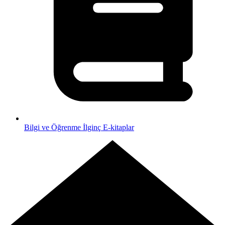
Bilgi ve Öğrenme
İlginç E-kitaplar