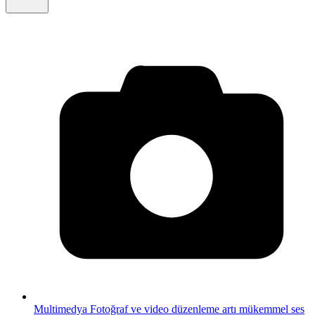
Multimedya
Fotoğraf ve video düzenleme artı mükemmel ses