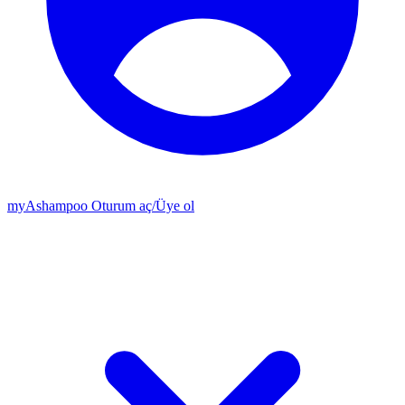
my
Ashampoo
Oturum aç
/
Üye ol