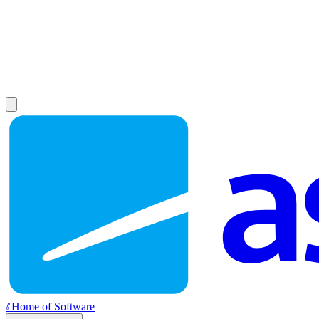
//
Home of Software