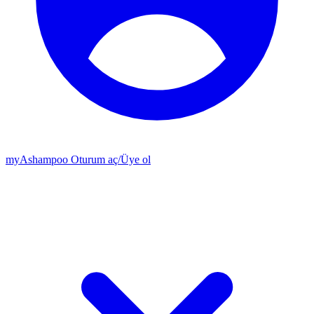
my
Ashampoo
Oturum aç
/
Üye ol