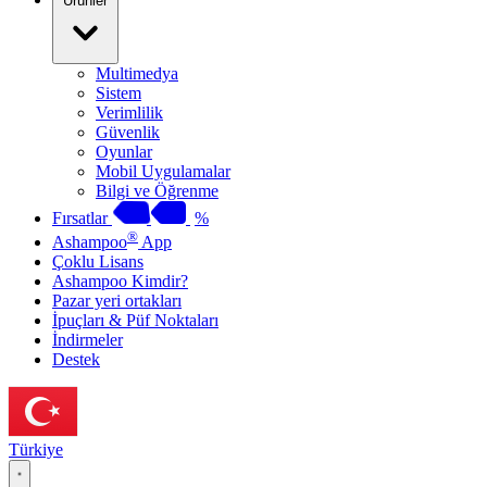
Ürünler
Multimedya
Sistem
Verimlilik
Güvenlik
Oyunlar
Mobil Uygulamalar
Bilgi ve Öğrenme
Fırsatlar
%
®
Ashampoo
App
Çoklu Lisans
Ashampoo Kimdir?
Pazar yeri ortakları
İpuçları & Püf Noktaları
İndirmeler
Destek
Türkiye