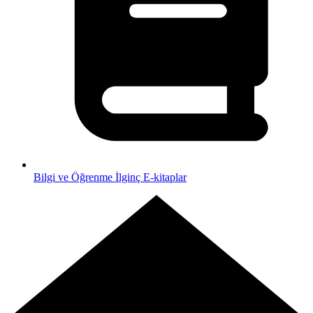
Bilgi ve Öğrenme
İlginç E-kitaplar