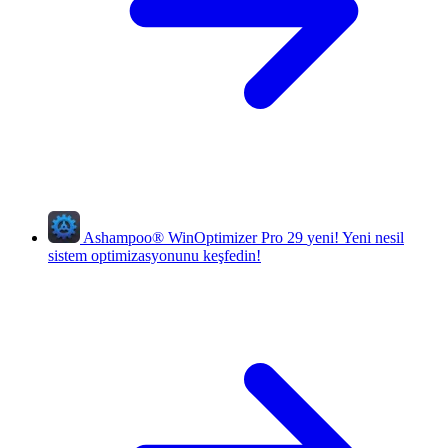
Ashampoo
®
WinOptimizer Pro 29
yeni!
Yeni nesil
sistem optimizasyonunu keşfedin!