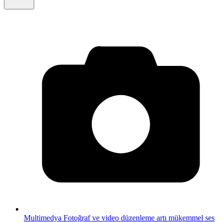
Multimedya
Fotoğraf ve video düzenleme artı mükemmel ses