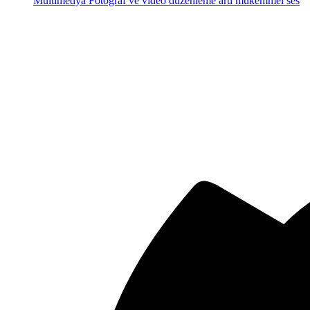
Multimedya
Fotoğraf ve video düzenleme artı mükemmel ses