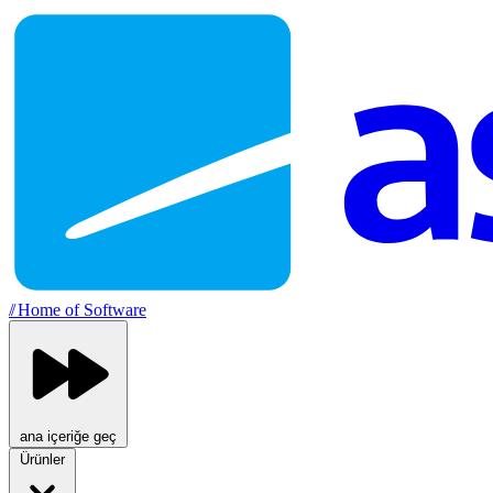
//
Home of Software
ana içeriğe geç
Ürünler