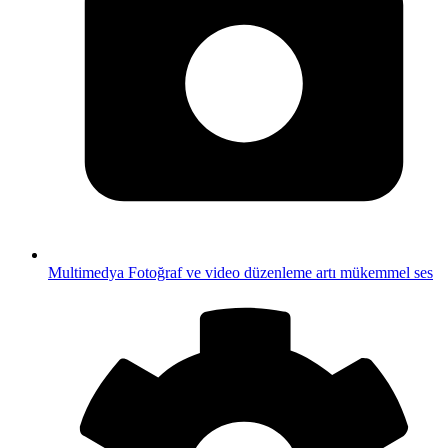
Multimedya
Fotoğraf ve video düzenleme artı mükemmel ses