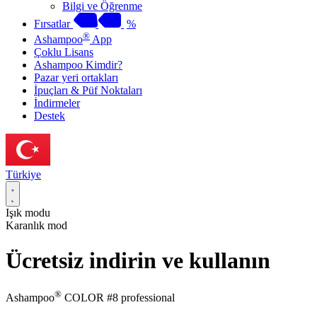
Bilgi ve Öğrenme
Fırsatlar
%
®
Ashampoo
App
Çoklu Lisans
Ashampoo Kimdir?
Pazar yeri ortakları
İpuçları & Püf Noktaları
İndirmeler
Destek
Türkiye
Işık modu
Karanlık mod
Ücretsiz indirin ve kullanın
®
Ashampoo
COLOR #8 professional