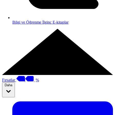
Bilgi ve Öğrenme
İlginç E-kitaplar
Fırsatlar
%
Daha