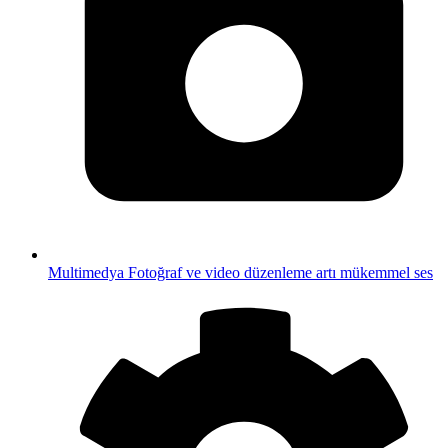
Multimedya
Fotoğraf ve video düzenleme artı mükemmel ses