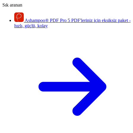
Sık aranan
Ashampoo
®
PDF Pro 5
PDF'leriniz için eksiksiz paket -
hızlı, güçlü, kolay