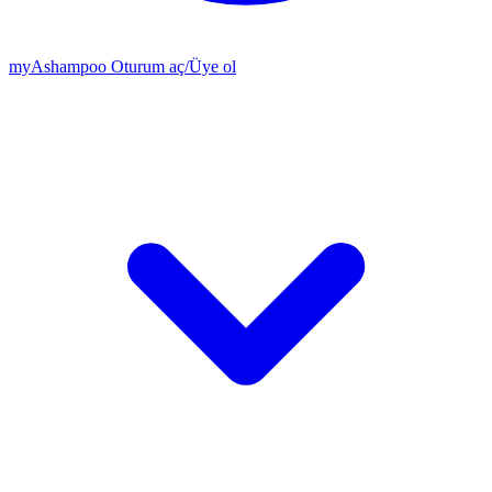
my
Ashampoo
Oturum aç
/
Üye ol