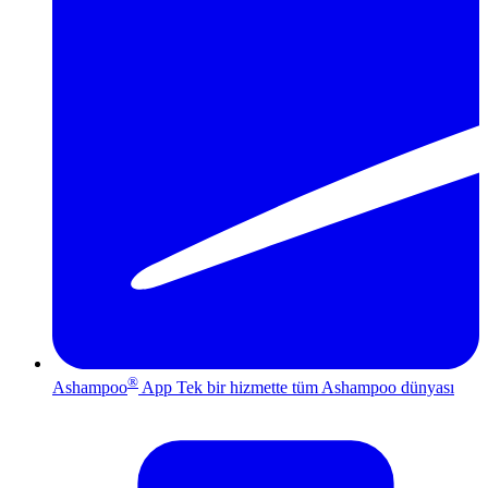
®
Ashampoo
App
Tek bir hizmette tüm Ashampoo dünyası