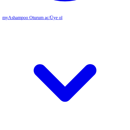
my
Ashampoo
Oturum aç
/
Üye ol