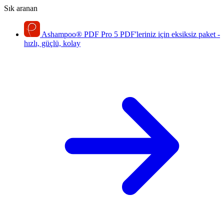
Sık aranan
Ashampoo
®
PDF Pro 5
PDF'leriniz için eksiksiz paket -
hızlı, güçlü, kolay