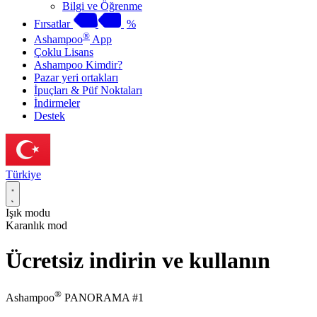
Bilgi ve Öğrenme
Fırsatlar
%
®
Ashampoo
App
Çoklu Lisans
Ashampoo Kimdir?
Pazar yeri ortakları
İpuçları & Püf Noktaları
İndirmeler
Destek
Türkiye
Işık modu
Karanlık mod
Ücretsiz indirin ve kullanın
®
Ashampoo
PANORAMA #1