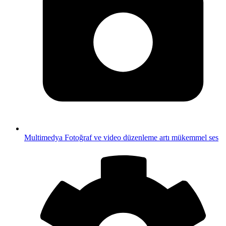
Multimedya
Fotoğraf ve video düzenleme artı mükemmel ses