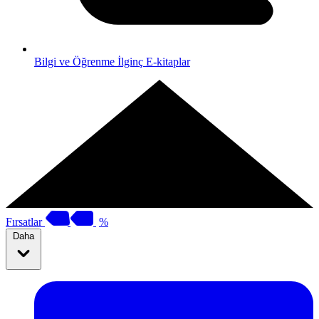
Bilgi ve Öğrenme
İlginç E-kitaplar
Fırsatlar
%
Daha