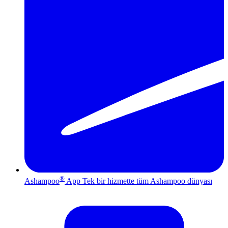
®
Ashampoo
App
Tek bir hizmette tüm Ashampoo dünyası