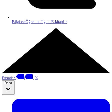
Bilgi ve Öğrenme
İlginç E-kitaplar
Fırsatlar
%
Daha