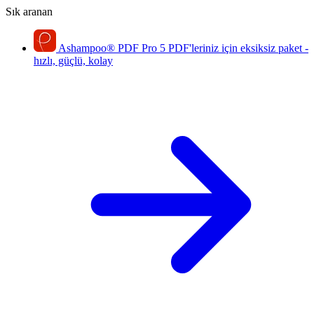
Sık aranan
Ashampoo
®
PDF Pro 5
PDF'leriniz için eksiksiz paket -
hızlı, güçlü, kolay