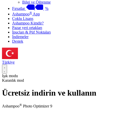
Bilgi ve Öğrenme
Fırsatlar
%
®
Ashampoo
App
Çoklu Lisans
Ashampoo Kimdir?
Pazar yeri ortakları
İpuçları & Püf Noktaları
İndirmeler
Destek
Türkiye
Işık modu
Karanlık mod
Ücretsiz indirin ve kullanın
®
Ashampoo
Photo Optimizer 9