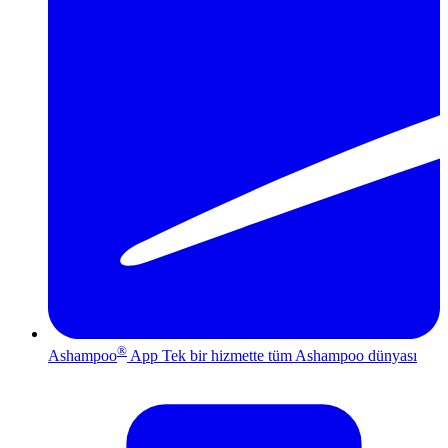
®
Ashampoo
App
Tek bir hizmette tüm Ashampoo dünyası