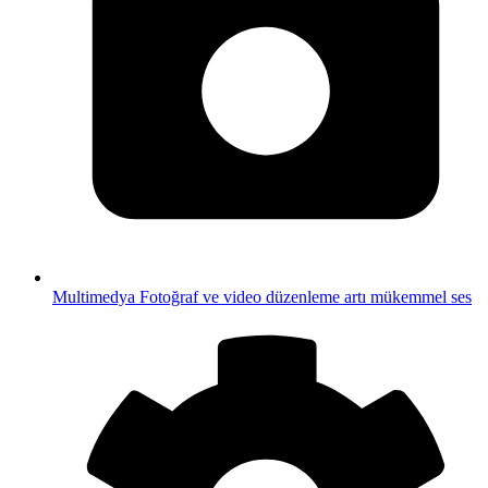
Multimedya
Fotoğraf ve video düzenleme artı mükemmel ses