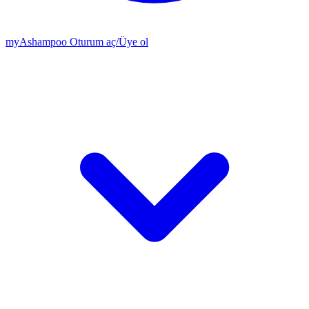
my
Ashampoo
Oturum aç
/
Üye ol