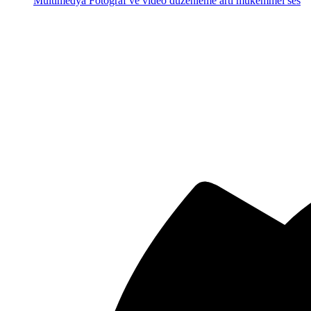
Multimedya
Fotoğraf ve video düzenleme artı mükemmel ses