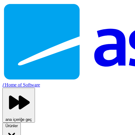
//
Home of Software
ana içeriğe geç
Ürünler