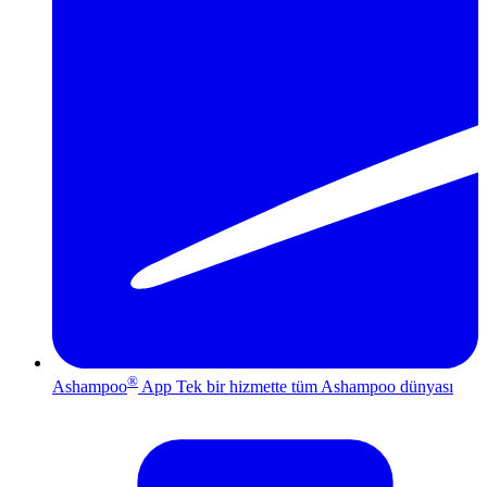
®
Ashampoo
App
Tek bir hizmette tüm Ashampoo dünyası