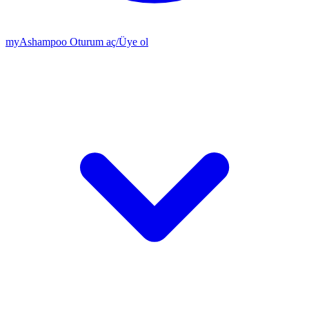
my
Ashampoo
Oturum aç
/
Üye ol