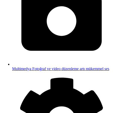
Multimedya
Fotoğraf ve video düzenleme artı mükemmel ses