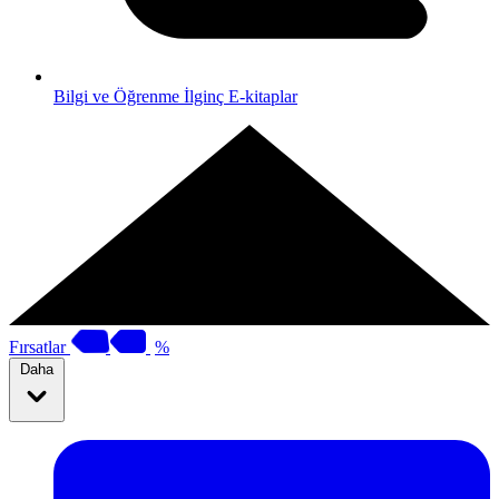
Bilgi ve Öğrenme
İlginç E-kitaplar
Fırsatlar
%
Daha