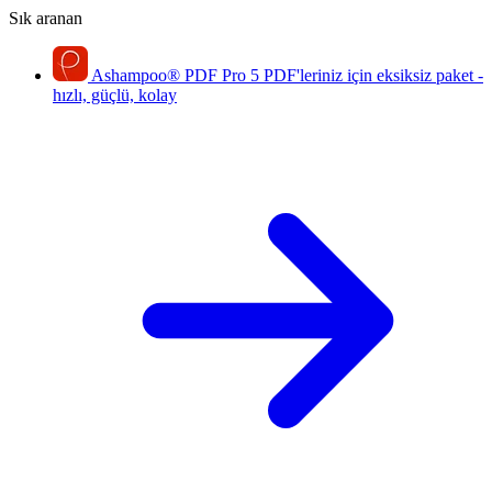
Sık aranan
Ashampoo
®
PDF Pro 5
PDF'leriniz için eksiksiz paket -
hızlı, güçlü, kolay