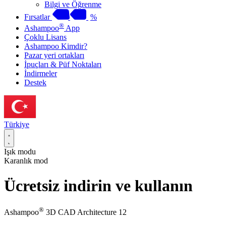
Bilgi ve Öğrenme
Fırsatlar
%
®
Ashampoo
App
Çoklu Lisans
Ashampoo Kimdir?
Pazar yeri ortakları
İpuçları & Püf Noktaları
İndirmeler
Destek
Türkiye
Işık modu
Karanlık mod
Ücretsiz indirin ve kullanın
®
Ashampoo
3D CAD Architecture 12