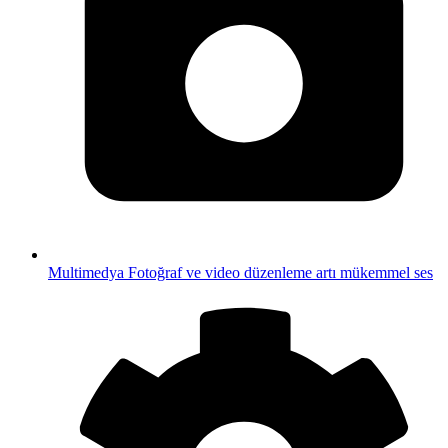
Multimedya
Fotoğraf ve video düzenleme artı mükemmel ses