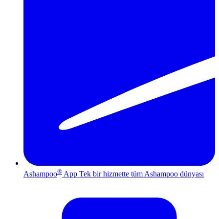
®
Ashampoo
App
Tek bir hizmette tüm Ashampoo dünyası