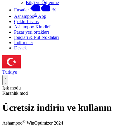
Bilgi ve Öğrenme
Fırsatlar
%
®
Ashampoo
App
Çoklu Lisans
Ashampoo Kimdir?
Pazar yeri ortakları
İpuçları & Püf Noktaları
İndirmeler
Destek
Türkiye
Işık modu
Karanlık mod
Ücretsiz indirin ve kullanın
®
Ashampoo
WinOptimizer 2024