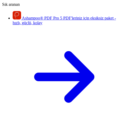
Sık aranan
Ashampoo
®
PDF Pro 5
PDF'leriniz için eksiksiz paket -
hızlı, güçlü, kolay