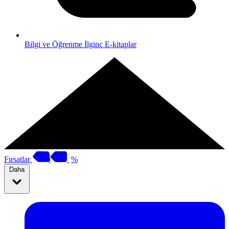
Bilgi ve Öğrenme
İlginç E-kitaplar
Fırsatlar
%
Daha