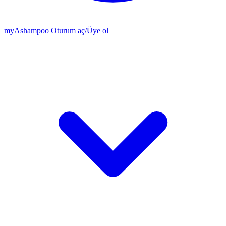
my
Ashampoo
Oturum aç
/
Üye ol