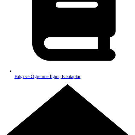
Bilgi ve Öğrenme
İlginç E-kitaplar