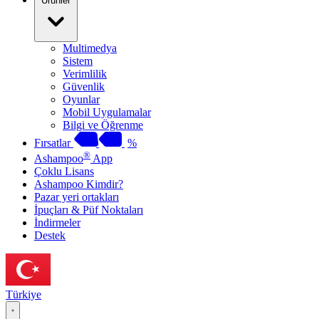
Ürünler
Multimedya
Sistem
Verimlilik
Güvenlik
Oyunlar
Mobil Uygulamalar
Bilgi ve Öğrenme
Fırsatlar
%
®
Ashampoo
App
Çoklu Lisans
Ashampoo Kimdir?
Pazar yeri ortakları
İpuçları & Püf Noktaları
İndirmeler
Destek
Türkiye