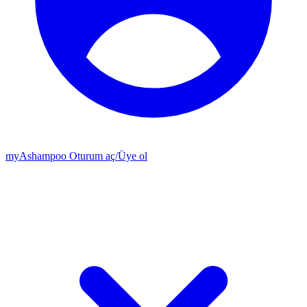
my
Ashampoo
Oturum aç
/
Üye ol