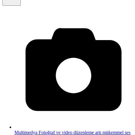
Multimedya
Fotoğraf ve video düzenleme artı mükemmel ses