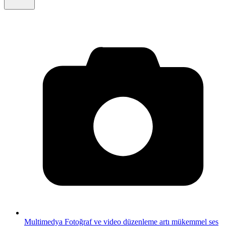
Multimedya
Fotoğraf ve video düzenleme artı mükemmel ses