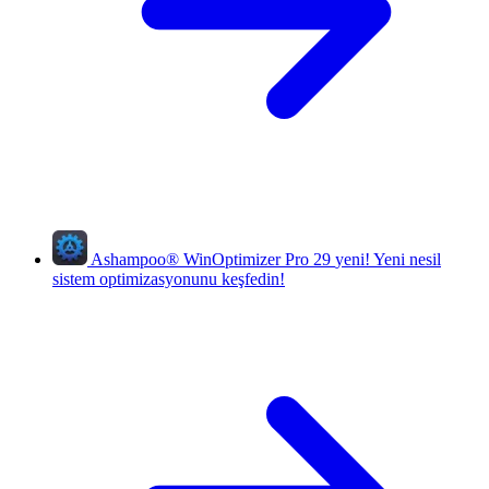
Ashampoo
®
WinOptimizer Pro 29
yeni!
Yeni nesil
sistem optimizasyonunu keşfedin!