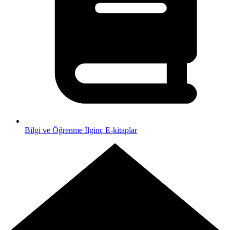
Bilgi ve Öğrenme
İlginç E-kitaplar