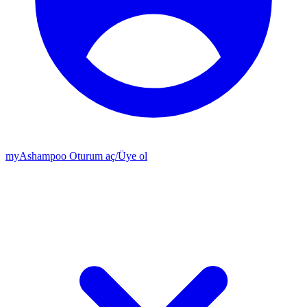
my
Ashampoo
Oturum aç
/
Üye ol