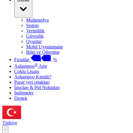
Ürünler
Multimedya
Sistem
Verimlilik
Güvenlik
Oyunlar
Mobil Uygulamalar
Bilgi ve Öğrenme
Fırsatlar
%
®
Ashampoo
App
Çoklu Lisans
Ashampoo Kimdir?
Pazar yeri ortakları
İpuçları & Püf Noktaları
İndirmeler
Destek
Türkiye