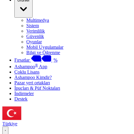
Ürünler
Multimedya
Sistem
Verimlilik
Güvenlik
Oyunlar
Mobil Uygulamalar
Bilgi ve Öğrenme
Fırsatlar
%
®
Ashampoo
App
Çoklu Lisans
Ashampoo Kimdir?
Pazar yeri ortakları
İpuçları & Püf Noktaları
İndirmeler
Destek
Türkiye