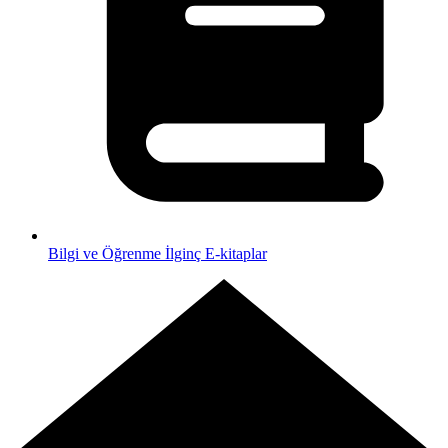
Bilgi ve Öğrenme
İlginç E-kitaplar