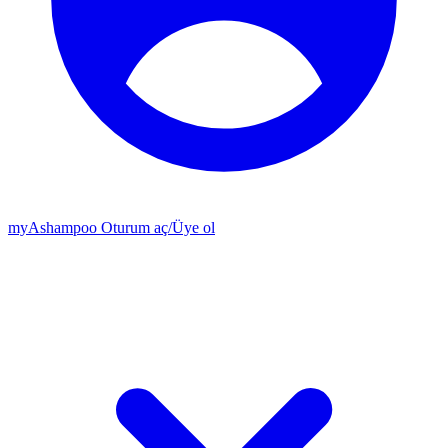
my
Ashampoo
Oturum aç
/
Üye ol