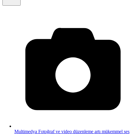
Multimedya
Fotoğraf ve video düzenleme artı mükemmel ses