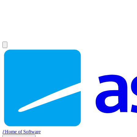
//
Home of Software