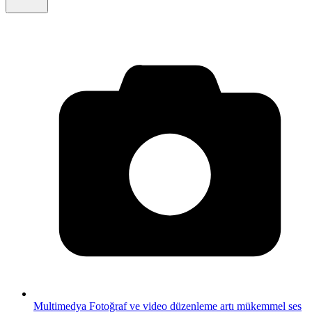
Multimedya
Fotoğraf ve video düzenleme artı mükemmel ses