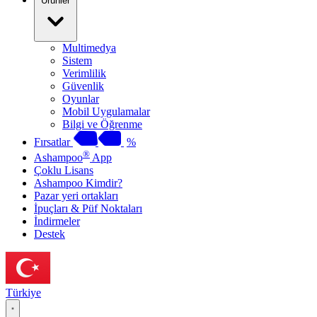
Ürünler
Multimedya
Sistem
Verimlilik
Güvenlik
Oyunlar
Mobil Uygulamalar
Bilgi ve Öğrenme
Fırsatlar
%
®
Ashampoo
App
Çoklu Lisans
Ashampoo Kimdir?
Pazar yeri ortakları
İpuçları & Püf Noktaları
İndirmeler
Destek
Türkiye