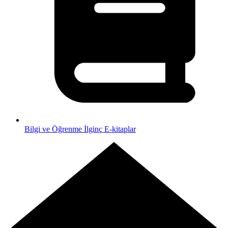
Bilgi ve Öğrenme
İlginç E-kitaplar