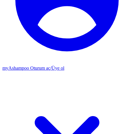
my
Ashampoo
Oturum aç
/
Üye ol