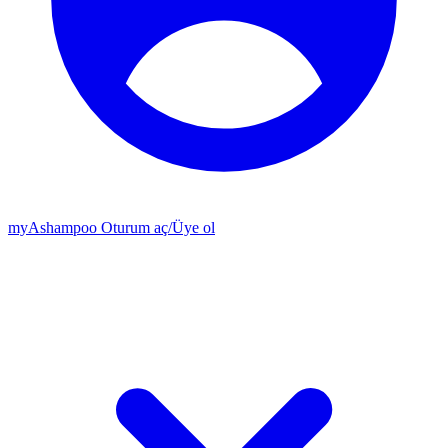
my
Ashampoo
Oturum aç
/
Üye ol