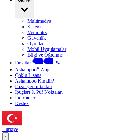
Ürünler
Multimedya
Sistem
Verimlilik
Güvenlik
Oyunlar
Mobil Uygulamalar
Bilgi ve Öğrenme
Fırsatlar
%
®
Ashampoo
App
Çoklu Lisans
Ashampoo Kimdir?
Pazar yeri ortakları
İpuçları & Püf Noktaları
İndirmeler
Destek
Türkiye