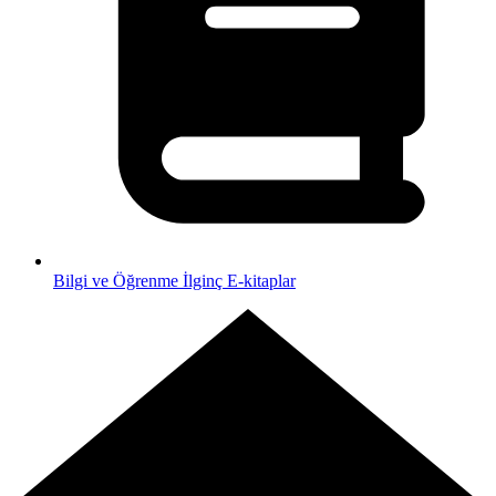
Bilgi ve Öğrenme
İlginç E-kitaplar