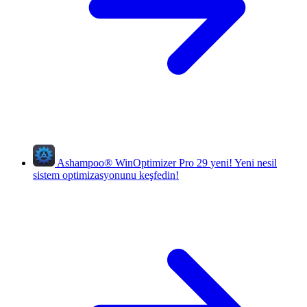
Ashampoo
®
WinOptimizer Pro 29
yeni!
Yeni nesil
sistem optimizasyonunu keşfedin!