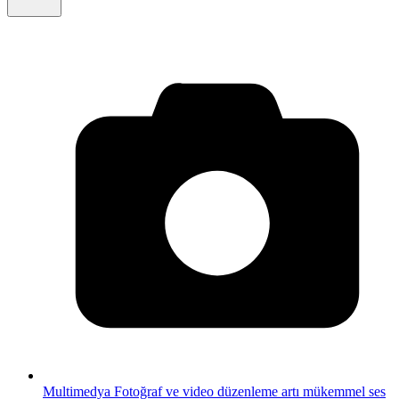
Multimedya
Fotoğraf ve video düzenleme artı mükemmel ses