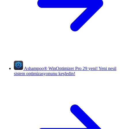
Ashampoo
®
WinOptimizer Pro 29
yeni!
Yeni nesil
sistem optimizasyonunu keşfedin!