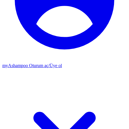
my
Ashampoo
Oturum aç
/
Üye ol