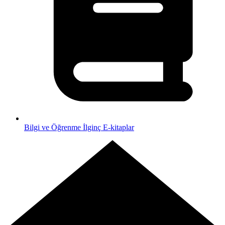
Bilgi ve Öğrenme
İlginç E-kitaplar