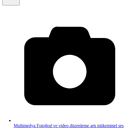
Multimedya
Fotoğraf ve video düzenleme artı mükemmel ses