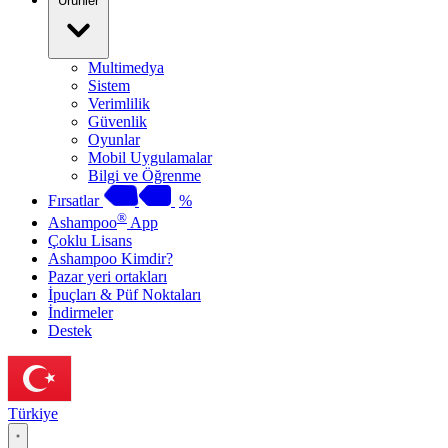
Ürünler
Multimedya
Sistem
Verimlilik
Güvenlik
Oyunlar
Mobil Uygulamalar
Bilgi ve Öğrenme
Fırsatlar
%
®
Ashampoo
App
Çoklu Lisans
Ashampoo Kimdir?
Pazar yeri ortakları
İpuçları & Püf Noktaları
İndirmeler
Destek
Türkiye