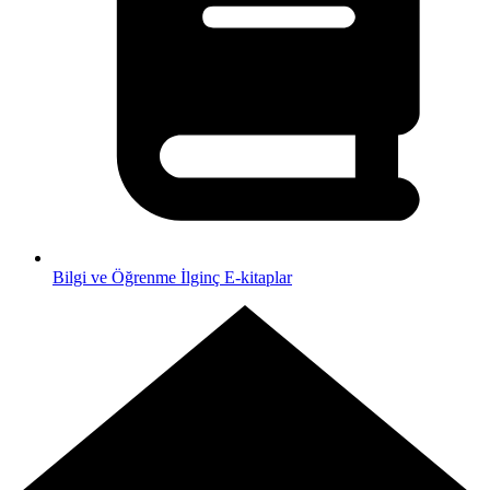
Bilgi ve Öğrenme
İlginç E-kitaplar