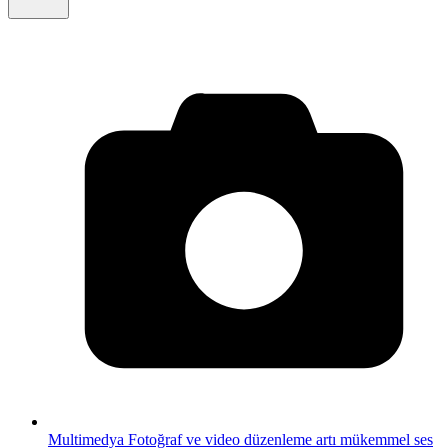
Multimedya
Fotoğraf ve video düzenleme artı mükemmel ses