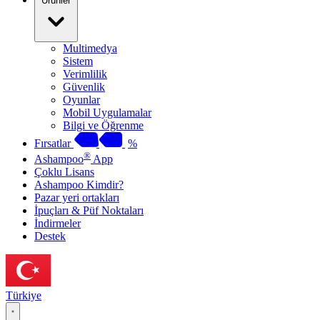
Ürünler
Multimedya
Sistem
Verimlilik
Güvenlik
Oyunlar
Mobil Uygulamalar
Bilgi ve Öğrenme
Fırsatlar
%
®
Ashampoo
App
Çoklu Lisans
Ashampoo Kimdir?
Pazar yeri ortakları
İpuçları & Püf Noktaları
İndirmeler
Destek
Türkiye