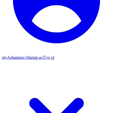
my
Ashampoo
Oturum aç
/
Üye ol