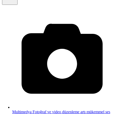
Multimedya
Fotoğraf ve video düzenleme artı mükemmel ses