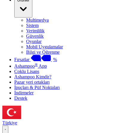
Ürünler
Multimedya
Sistem
Verimlilik
Güvenlik
Oyunlar
Mobil Uygulamalar
Bilgi ve Öğrenme
Fırsatlar
%
®
Ashampoo
App
Çoklu Lisans
Ashampoo Kimdir?
Pazar yeri ortakları
İpuçları & Püf Noktaları
İndirmeler
Destek
Türkiye