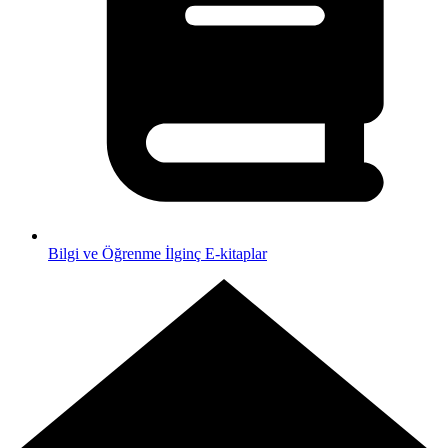
Bilgi ve Öğrenme
İlginç E-kitaplar