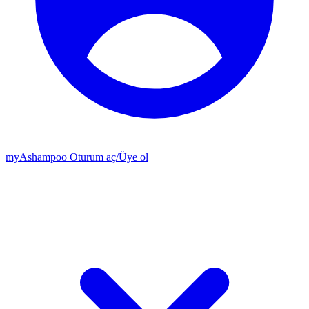
my
Ashampoo
Oturum aç
/
Üye ol