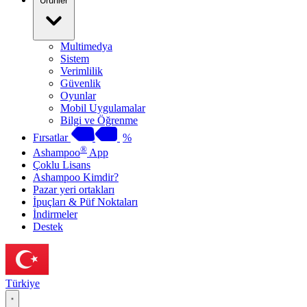
Ürünler
Multimedya
Sistem
Verimlilik
Güvenlik
Oyunlar
Mobil Uygulamalar
Bilgi ve Öğrenme
Fırsatlar
%
®
Ashampoo
App
Çoklu Lisans
Ashampoo Kimdir?
Pazar yeri ortakları
İpuçları & Püf Noktaları
İndirmeler
Destek
Türkiye