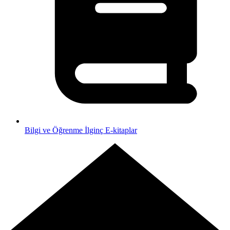
Bilgi ve Öğrenme
İlginç E-kitaplar