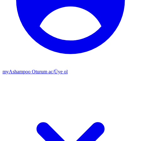
my
Ashampoo
Oturum aç
/
Üye ol