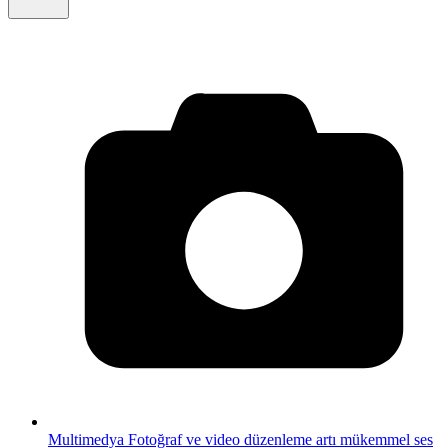
Multimedya
Fotoğraf ve video düzenleme artı mükemmel ses