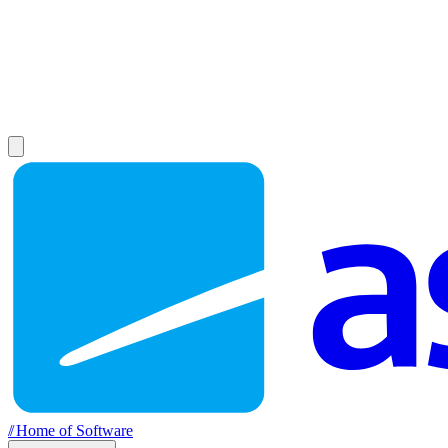
//
Home of Software