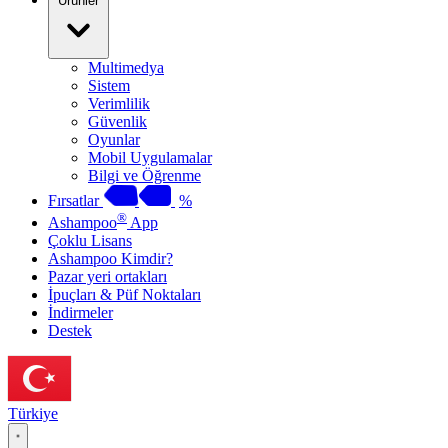
Ürünler
Multimedya
Sistem
Verimlilik
Güvenlik
Oyunlar
Mobil Uygulamalar
Bilgi ve Öğrenme
Fırsatlar
%
®
Ashampoo
App
Çoklu Lisans
Ashampoo Kimdir?
Pazar yeri ortakları
İpuçları & Püf Noktaları
İndirmeler
Destek
Türkiye