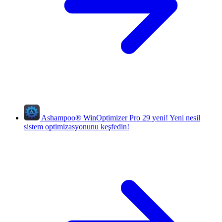
Ashampoo
®
WinOptimizer Pro 29
yeni!
Yeni nesil
sistem optimizasyonunu keşfedin!