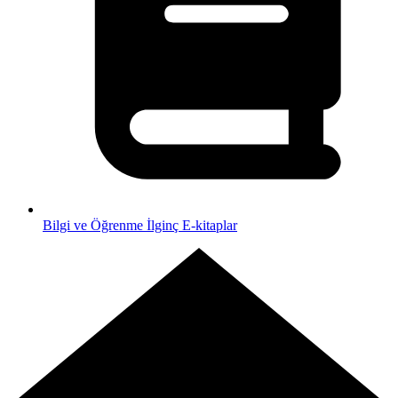
Bilgi ve Öğrenme
İlginç E-kitaplar