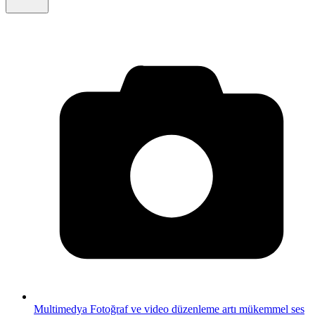
Multimedya
Fotoğraf ve video düzenleme artı mükemmel ses