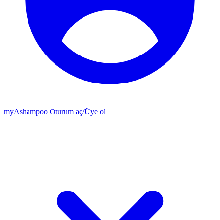
my
Ashampoo
Oturum aç
/
Üye ol