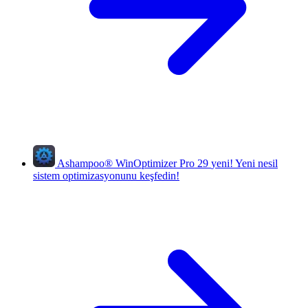
Ashampoo
®
WinOptimizer Pro 29
yeni!
Yeni nesil
sistem optimizasyonunu keşfedin!