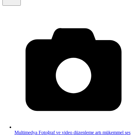
Multimedya
Fotoğraf ve video düzenleme artı mükemmel ses