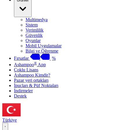
Ürünler
Multimedya
Sistem
Verimlilik
Güvenlik
Oyunlar
Mobil Uygulamalar
Bilgi ve Öğrenme
Fırsatlar
%
®
Ashampoo
App
Çoklu Lisans
Ashampoo Kimdir?
Pazar yeri ortakları
İpuçları & Püf Noktaları
İndirmeler
Destek
Türkiye