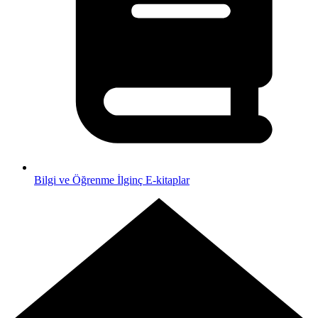
Bilgi ve Öğrenme
İlginç E-kitaplar